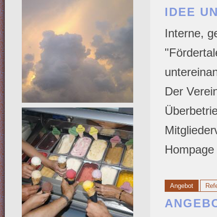
IDEE U
Interne, g
"Fördertal
untereinan
Der Verein
Überbetri
Mitgliede
Hompage b
Angebot
Ref
ANGEB