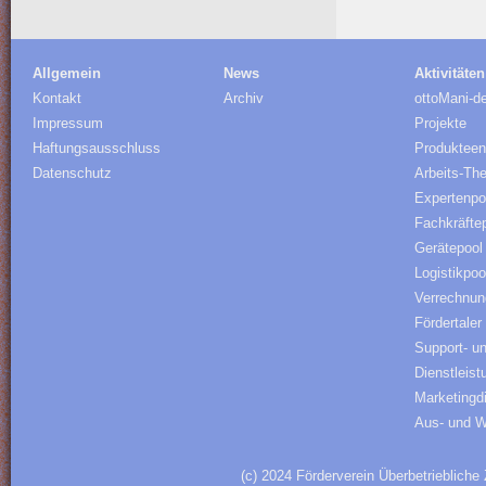
Allgemein
News
Aktivitäten
Kontakt
Archiv
ottoMani-d
Impressum
Projekte
Haftungsausschluss
Produkteen
Datenschutz
Arbeits-Th
Expertenpo
Fachkräfte
Gerätepool
Logistikpoo
Verrechnu
Fördertaler
Support- u
Dienstleist
Marketingd
Aus- und W
(c) 2024 Förderverein Überbetriebliche