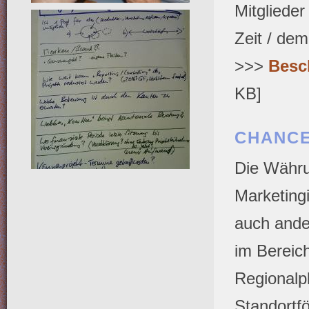
Mitglieder
Zeit / dem
>>>
Besc
KB]
CHANCE
Die Währu
Marketing
auch ande
im Bereic
Regionalp
Standortför