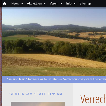
News
Aktivitäten
Verein
Info
Sitemap
Sie sind hier:
Startseite
///
Aktivitäten
///
Verrechnungssystem Fördertal
GEMEINSAM STATT EINSAM.
Verrec