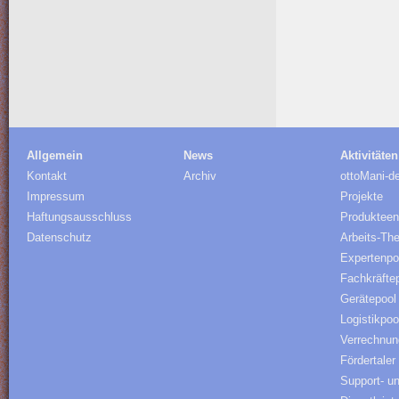
Allgemein
News
Aktivitäten
Kontakt
Archiv
ottoMani-d
Impressum
Projekte
Haftungsausschluss
Produkteen
Datenschutz
Arbeits-Th
Expertenpo
Fachkräfte
Gerätepool
Logistikpoo
Verrechnu
Fördertaler
Support- u