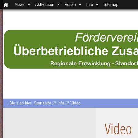
News
Aktivitäten
Verein
Info
Sitemap
Sie sind hier:
Startseite
///
Info
///
Video
Video